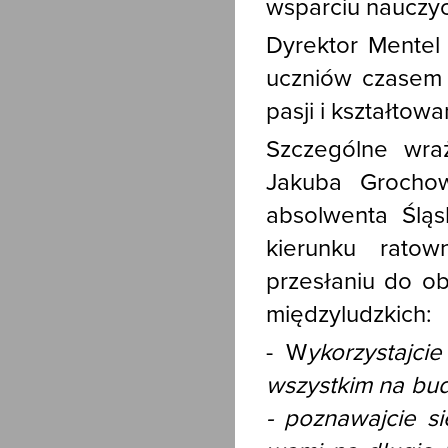
wsparciu nauczyci
Dyrektor Mentel 
uczniów czasem 
pasji i kształtowa
Szczególne wra
Jakuba Grochow
absolwenta Ślą
kierunku rato
przesłaniu do o
międzyludzkich:
- W
ykorzystajci
wszystkim na bud
- poznawajcie si