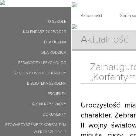
Aktualności
Strefa 
O SZKOLE
KALENDARZ 2025/2026
Aktualność
DLA UCZNIA
DLA RODZICA
PEDAGODZY I PSYCHOLOG
Zainaug
SZKOLNY OŚRODEK KARIERY
„Korfantym
BIBLIOTEKA SZKOLNA
PROJEKTY
Uroczystość mia
PARTNERZY SZKOŁY
charakter. Zebra
DOKUMENTY
II wojny światow
STOWARZYSZENIE "Z KORFANTYM
W PRZYSZŁOŚĆ…"
minutą ciszy, 