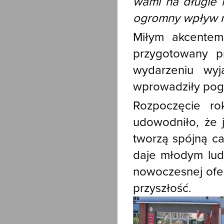
wami na długie l
ogromny wpływ 
Miłym akcentem 
przygotowany p
wydarzeniu wyj
wprowadziły pog
Rozpoczęcie ro
udowodniło, że j
tworzą spójną ca
daje młodym ludz
nowoczesnej ofer
przyszłość.