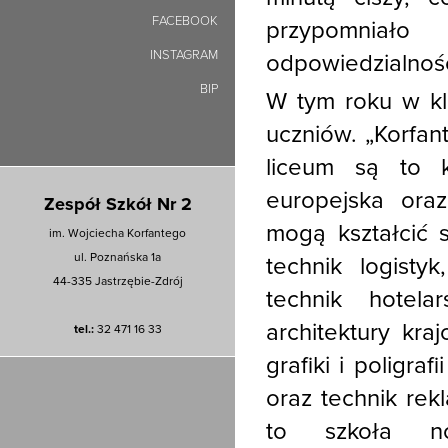
FACEBOOK
przypomniało
INSTAGRAM
odpowiedzialnośc
BIP
W tym roku w kl
uczniów. „Korfant
liceum są to k
europejska ora
Zespół Szkół Nr 2
mogą kształcić 
im. Wojciecha Korfantego
ul. Poznańska 1a
technik logisty
44-335 Jastrzębie-Zdrój
technik hotelar
architektury kraj
tel.:
32 471 16 33
grafiki i poligraf
oraz technik rek
to szkoła no