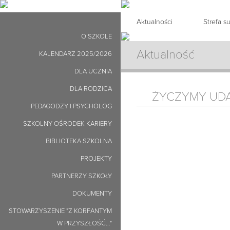
Aktualności
Strefa 
O SZKOLE
Aktualność
KALENDARZ 2025/2026
DLA UCZNIA
DLA RODZICA
ŻYCZYMY UDA
PEDAGODZY I PSYCHOLOG
SZKOLNY OŚRODEK KARIERY
BIBLIOTEKA SZKOLNA
PROJEKTY
PARTNERZY SZKOŁY
DOKUMENTY
STOWARZYSZENIE "Z KORFANTYM
W PRZYSZŁOŚĆ…"