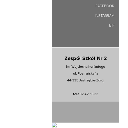
FACEBOOK
INSTAGRAM
BIP
Zespół Szkół Nr 2
im. Wojciecha Korfantego
ul. Poznańska 1a
44-335 Jastrzębie-Zdrój
tel.:
32 471 16 33