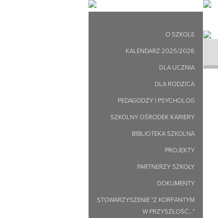
O SZKOLE
KALENDARZ 2025/2026
DLA UCZNIA
DLA RODZICA
PEDAGODZY I PSYCHOLOG
SZKOLNY OŚRODEK KARIERY
BIBLIOTEKA SZKOLNA
PROJEKTY
PARTNERZY SZKOŁY
DOKUMENTY
STOWARZYSZENIE "Z KORFANTYM
W PRZYSZŁOŚĆ…"