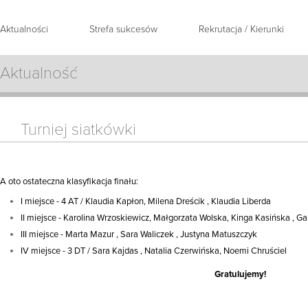
Aktualności
Strefa sukcesów
Rekrutacja / Kierunki
Aktualność
Turniej siatkówki
A oto ostateczna klasyfikacja finału:
I miejsce - 4 AT / Klaudia Kapłon, Milena Dreścik , Klaudia Liberda
II miejsce - Karolina Wrzoskiewicz, Małgorzata Wolska, Kinga Kasińska , Ga
III miejsce - Marta Mazur , Sara Waliczek , Justyna Matuszczyk
IV miejsce - 3 DT / Sara Kajdas , Natalia Czerwińska, Noemi Chruściel
Gratulujemy!