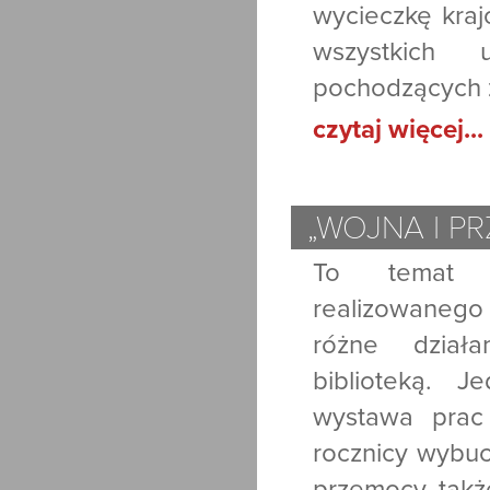
wycieczkę kraj
wszystkich 
pochodzących z
czytaj więcej...
„WOJNA I P
To temat p
realizowanego
różne dział
biblioteką. 
wystawa prac
rocznicy wybuc
przemocy, także