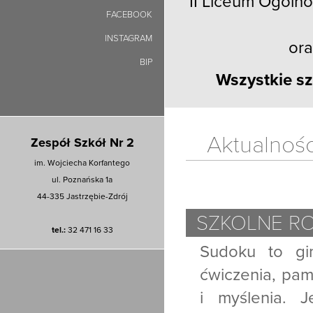
II Liceum Ogólno
FACEBOOK
INSTAGRAM
ora
BIP
Wszystkie sz
Aktualnośc
Zespół Szkół Nr 2
im. Wojciecha Korfantego
ul. Poznańska 1a
44-335 Jastrzębie-Zdrój
SZKOLNE R
tel.:
32 471 16 33
Sudoku to gi
ćwiczenia, pami
i myślenia. 