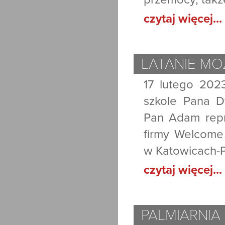
czytaj więcej...
LATANIE MO
17 lutego 202
szkole Pana D
Pan Adam repr
firmy Welcome 
w Katowicach-
czytaj więcej...
PALMIARNIA 