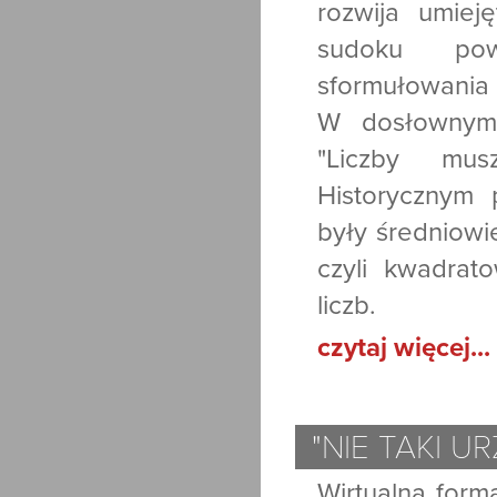
rozwija umiej
sudoku pow
sformułowania "
W dosłownym 
"Liczby mus
Historycznym
były średniowi
czyli kwadrat
liczb.
czytaj więcej...
"NIE TAKI 
Wirtualna form