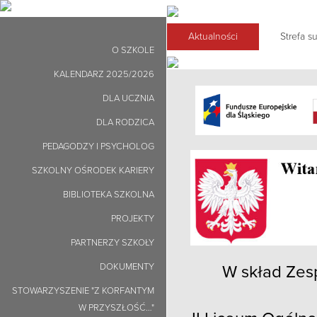
Aktualności
Strefa 
O SZKOLE
KALENDARZ 2025/2026
DLA UCZNIA
DLA RODZICA
PEDAGODZY I PSYCHOLOG
SZKOLNY OŚRODEK KARIERY
BIBLIOTEKA SZKOLNA
PROJEKTY
PARTNERZY SZKOŁY
DOKUMENTY
W skład Zes
STOWARZYSZENIE "Z KORFANTYM
W PRZYSZŁOŚĆ…"