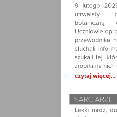
9 lutego 202
utrwalały i 
botaniczną w
Uczniowie opro
przewodnika ni
słuchali inform
szukali tej, któ
zrobiła na nich
czytaj więcej...
NARCIARZE 
Lekki mróz, du