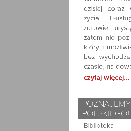
dzisiaj coraz
życia. E-usł
zdrowie, turys
zatem nie poz
który umożliwi
bez wychodze
czasie, na dow
czytaj więcej...
POZNAJEMY
POLSKIEGO!
Biblioteka 