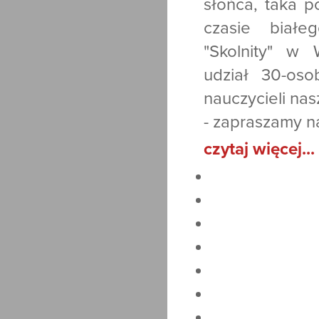
słońca, taka 
czasie białe
"Skolnity" w 
udział 30-os
nauczycieli nas
- zapraszamy n
czytaj więcej...