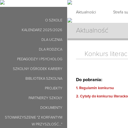
Aktualności
Strefa 
O SZKOLE
Aktualność
KALENDARZ 2025/2026
DLA UCZNIA
DLA RODZICA
Konkurs litera
PEDAGODZY I PSYCHOLOG
SZKOLNY OŚRODEK KARIERY
BIBLIOTEKA SZKOLNA
Do pobrania:
1. Regulamin konkursu
PROJEKTY
2. Cytaty do konkursu literack
PARTNERZY SZKOŁY
DOKUMENTY
STOWARZYSZENIE "Z KORFANTYM
W PRZYSZŁOŚĆ…"