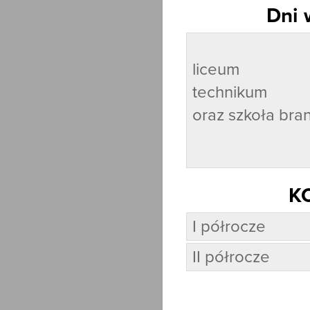
Dni 
liceum ogó
technikum
oraz szkoła bra
K
I półrocze
II półrocze