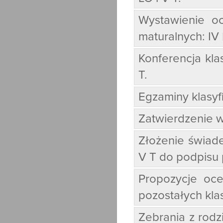
Wystawienie oc
maturalnych: IV 
Konferencja kla
T.
Egzaminy klasyf
Zatwierdzenie w
Złożenie świade
V T
do podpisu 
Propozycje oce
pozostałych kla
Zebrania z rodzic