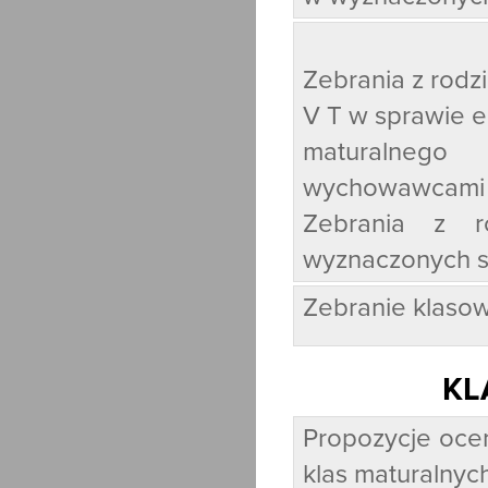
Zebrania z rodzi
V T w sprawie 
maturalnego
wychowawcami w
Zebrania z 
wyznaczonych s
Zebranie klasow
KL
Propozycje ocen
klas maturalnych: