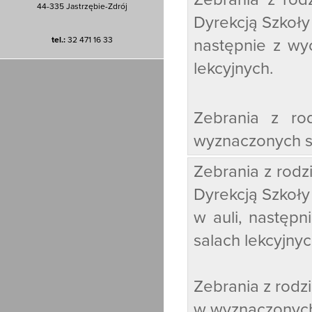
44-335 Jastrzębie-Zdrój
Dyrekcją Szkoły 
tel.:
32 471 16 33
następnie z w
lekcyjnych.
Zebrania z ro
wyznaczonych s
Zebrania z rodz
Dyrekcją Szkoł
w auli, nastę
salach lekcyjny
Zebrania z rodzica
w wyznaczonych