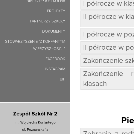
BIBLIOTEKA SZKOLNA
I półrocze w kla
PROJEKTY
II półrocze w kl
PARTNERZY SZKOŁY
DOKUMENTY
I półrocze w po
STOWARZYSZENIE "Z KORFANTYM
II półrocze w p
W PRZYSZŁOŚĆ…"
Zakończenie szk
FACEBOOK
INSTAGRAM
Zakończenie 
BIP
klasach
Zespół Szkół Nr 2
Pie
im. Wojciecha Korfantego
ul. Poznańska 1a
Zebrania z rod