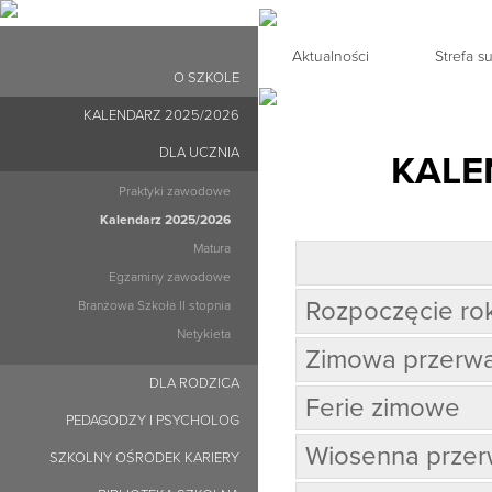
Aktualności
Strefa 
O SZKOLE
KALENDARZ 2025/2026
DLA UCZNIA
KALE
Praktyki zawodowe
Kalendarz 2025/2026
Matura
Egzaminy zawodowe
Rozpoczęcie ro
Branżowa Szkoła II stopnia
Netykieta
Zimowa przerwa
DLA RODZICA
Ferie zimowe
PEDAGODZY I PSYCHOLOG
Wiosenna przer
SZKOLNY OŚRODEK KARIERY