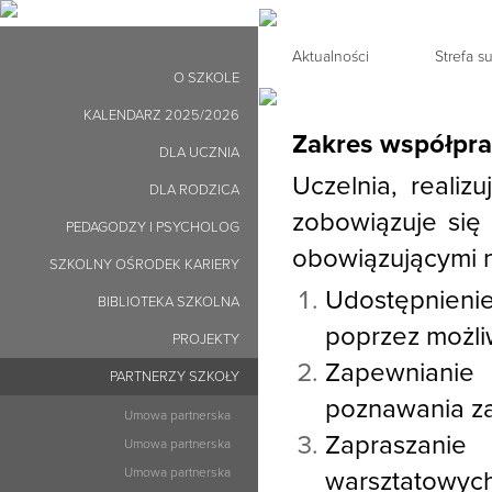
Aktualności
Strefa 
O SZKOLE
KALENDARZ 2025/2026
Zakres współpra
DLA UCZNIA
Uczelnia, realiz
DLA RODZICA
zobowiązuje się
PEDAGODZY I PSYCHOLOG
obowiązującymi n
SZKOLNY OŚRODEK KARIERY
Udostępnieni
BIBLIOTEKA SZKOLNA
poprzez możli
PROJEKTY
Zapewnianie 
PARTNERZY SZKOŁY
poznawania za
Umowa partnerska
Zapraszanie
Umowa partnerska
Umowa partnerska
warsztatowych