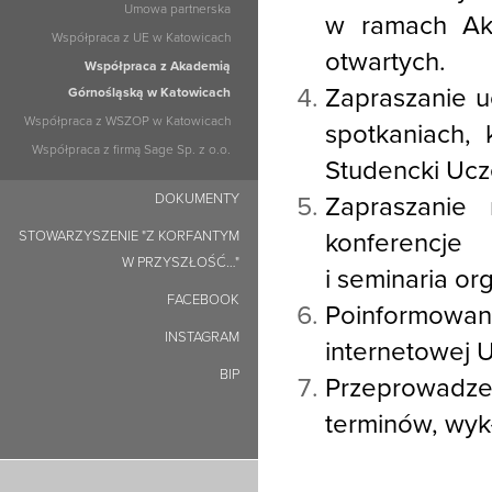
Umowa partnerska
w ramach Akc
Współpraca z UE w Katowicach
otwartych.
Współpraca z Akademią
Zapraszanie u
Górnośląską w Katowicach
Współpraca z WSZOP w Katowicach
spotkaniach,
Współpraca z firmą Sage Sp. z o.o.
Studencki Ucze
DOKUMENTY
Zapraszanie 
STOWARZYSZENIE "Z KORFANTYM
konferencje
W PRZYSZŁOŚĆ…"
i seminaria o
FACEBOOK
Poinformowan
INSTAGRAM
internetowej U
BIP
Przeprowad
terminów, wyk