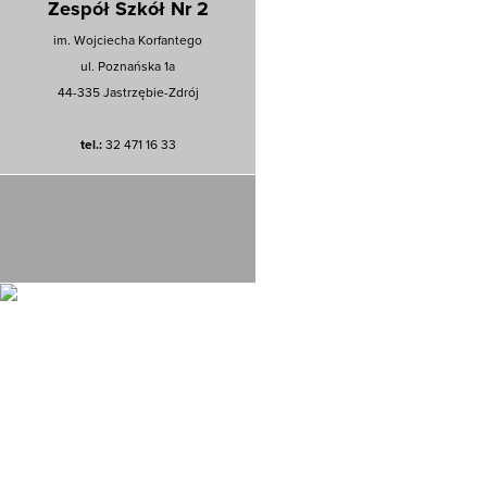
Zespół Szkół Nr 2
im. Wojciecha Korfantego
ul. Poznańska 1a
44-335 Jastrzębie-Zdrój
tel.:
32 471 16 33