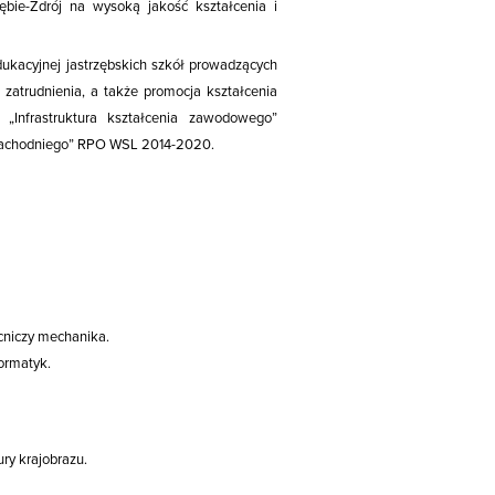
bie-Zdrój na wysoką jakość kształcenia i
edukacyjnej jastrzębskich szkół prowadzących
 zatrudnienia, a także promocja kształcenia
„Infrastruktura kształcenia zawodowego”
u Zachodniego” RPO WSL 2014-2020.
cniczy mechanika.
ormatyk.
ry krajobrazu.