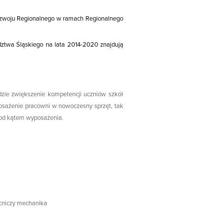
ozwoju Regionalnego w ramach Regionalnego
ztwa Śląskiego na lata 2014-2020 znajdują
dzie zwiększenie kompetencji uczniów szkół
posażenie pracowni w nowoczesny sprzęt, tak
pod kątem wyposażenia.
cniczy mechanika