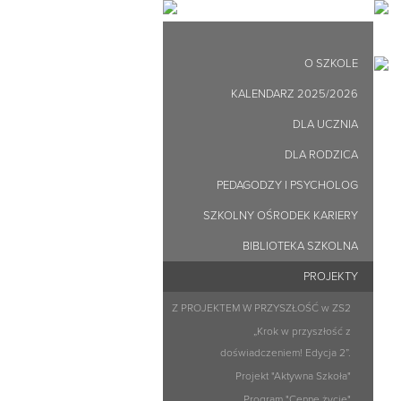
O SZKOLE
KALENDARZ 2025/2026
DLA UCZNIA
DLA RODZICA
PEDAGODZY I PSYCHOLOG
SZKOLNY OŚRODEK KARIERY
BIBLIOTEKA SZKOLNA
PROJEKTY
Z PROJEKTEM W PRZYSZŁOŚĆ w ZS2
„Krok w przyszłość z
doświadczeniem! Edycja 2”.
Projekt "Aktywna Szkoła"
Program "Cenne życie"