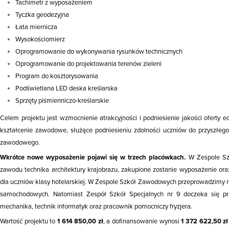
Tachimetr z wyposażeniem
Tyczka geodezyjna
Łata miernicza
Wysokościomierz
Oprogramowanie do wykonywania rysunków technicznych
Oprogramowanie do projektowania terenów zieleni
Program do kosztorysowania
Podświetlana LED deska kreślarska
Sprzęty piśmienniczo-kreślarskie
Celem projektu jest wzmocnienie atrakcyjności i podniesienie jakości oferty 
kształcenie zawodowe, służące podniesieniu zdolności uczniów do przyszłego
zawodowego.
Wkrótce nowe wyposażenie pojawi się w trzech placówkach.
W Zespole Szk
zawodu technika architektury krajobrazu, zakupione zostanie wyposażenie or
dla uczniów klasy hotelarskiej. W Zespole Szkół Zawodowych przeprowadzimy
samochodowych. Natomiast Zespół Szkół Specjalnych nr 9 doczeka się p
mechanika, technik informatyk oraz pracownik pomocniczy fryzjera.
Wartość projektu to
1 614 850,00 zł
, a dofinansowanie wynosi
1 372 622,50 zł