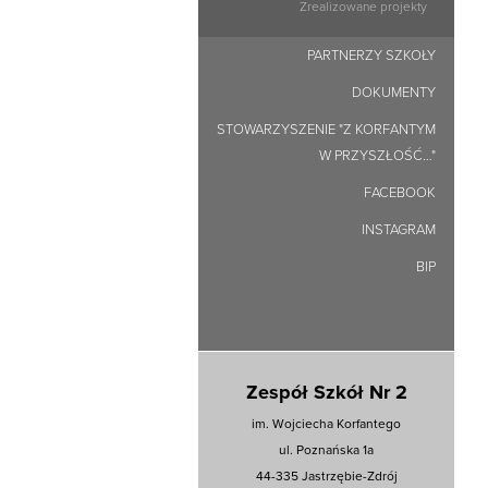
Zrealizowane projekty
PARTNERZY SZKOŁY
DOKUMENTY
STOWARZYSZENIE "Z KORFANTYM
W PRZYSZŁOŚĆ…"
FACEBOOK
INSTAGRAM
BIP
Zespół Szkół Nr 2
im. Wojciecha Korfantego
ul. Poznańska 1a
44-335 Jastrzębie-Zdrój