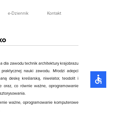
e-Dziennik
Kontakt
ko
 dla zawodu technik architektury krajobrazu
 praktycznej nauki zawodu. Młodzi adepci
accessible
ą deskę kreślarską, niwelator, teodolit i
oce oraz, co równie ważne, oprogramowanie
sztorysowania.
 równie ważne, oprogramowanie komputerowe
.