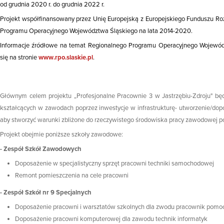
od grudnia 2020 r. do grudnia 2022 r.
Projekt współfinansowany przez Unię Europejską z Europejskiego Funduszu R
Programu Operacyjnego Województwa Śląskiego na lata 2014-2020.
Informacje źródłowe na temat Regionalnego Programu Operacyjnego Wojewód
się na stronie
www.rpo.slaskie.pl
.
Głównym celem projektu „Profesjonalne Pracownie 3 w Jastrzębiu-Zdroju" bę
kształcących w zawodach poprzez inwestycje w infrastrukturę- utworzenie/do
aby stworzyć warunki zbliżone do rzeczywistego środowiska pracy zawodowej 
Projekt obejmie poniższe szkoły zawodowe:
- Zespół Szkół Zawodowych
Doposażenie w specjalistyczny sprzęt pracowni techniki samochodowej
Remont pomieszczenia na cele pracowni
- Zespół Szkół nr 9 Specjalnych
Doposażenie pracowni i warsztatów szkolnych dla zwodu pracownik pomo
Doposażenie pracowni komputerowej dla zawodu technik informatyk