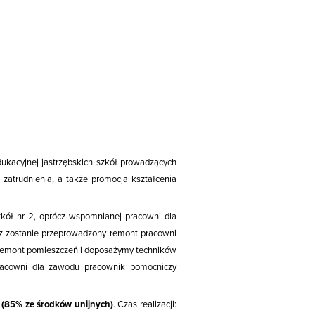
edukacyjnej jastrzębskich szkół prowadzących
 zatrudnienia, a także promocja kształcenia
ół nr 2, oprócz wspomnianej pracowni dla
az zostanie przeprowadzony remont pracowni
 remont pomieszczeń i doposażymy techników
racowni dla zawodu pracownik pomocniczy
 (85% ze środków unijnych)
. Czas realizacji: