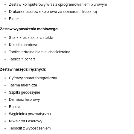
Zestaw komputerowy wraz z oprogramowaniem biurowym
Drukarka laserowa kolorowa ze skanerem i kopiarką
Ploter
Zestaw wyposażenia meblowego:
Stolik kreślarski architekta
Krzesło obrotowe
Tablica szkolna biała sucho ścieralna
Tablica flipchart
Zestaw narzędzi ręcznych:
Cyfrowy aparat fotograficzny
Taśma miernicza
Szpilki geodezyjne
Dalmierz laserowy
Busola
Węgielnica pryzmatyczna
Niwelator Laserowy
Teodolit z wyposażeniem