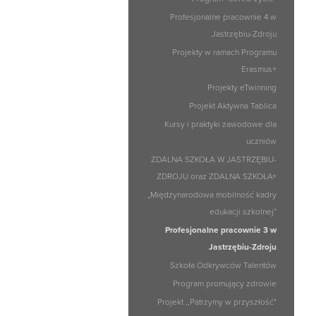
Profesjonalne pracownie 4 w
Jastrzębiu-Zdroju
Projekty w ramach Programu
Erasmus+
Projekty eTwinning
Projekt Aktywna Tablica
Kursy i praktyki zawodowe dla
uczniów
ZDALNA SZKOŁA W JASTRZĘBIU-
ZDROJU oraz ZDALNA SZKOŁA+
„Międzynarodowa mobilność kadry
edukacji szkolnej”
Profesjonalne pracownie 3 w
Jastrzębiu-Zdroju
Szkoła Odkrywców Talentów
Program promujący zdrowie
Projekt ,,Patrzymy w przyszłość"