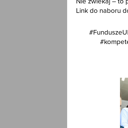
Nie zwlekaj – to
Link do naboru do
#FunduszeUE
#kompete