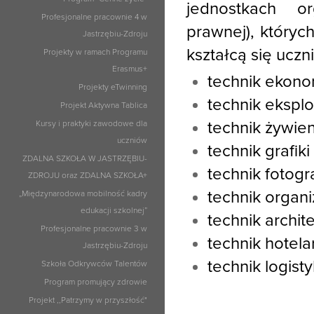
jednostkach or
Profesjonalne pracownie 4 w
prawnej), któryc
Jastrzębiu-Zdroju
kształcą się ucz
Projekty w ramach Programu
Erasmus+
technik ekono
Projekty eTwinning
technik eksploa
Projekt Aktywna Tablica
technik żywien
Kursy i praktyki zawodowe dla
uczniów
technik grafiki 
ZDALNA SZKOŁA W JASTRZĘBIU-
technik fotogr
ZDROJU oraz ZDALNA SZKOŁA+
technik organiz
„Międzynarodowa mobilność kadry
edukacji szkolnej”
technik archit
Profesjonalne pracownie 3 w
technik hotela
Jastrzębiu-Zdroju
technik logisty
Szkoła Odkrywców Talentów
Program promujący zdrowie
Projekt ,,Patrzymy w przyszłość"