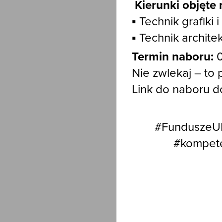
Kierunki objęte
▪️ Technik grafiki 
▪️ Technik archite
Termin naboru:
0
Nie zwlekaj – to
Link do naboru do
#FunduszeUE
#kompete