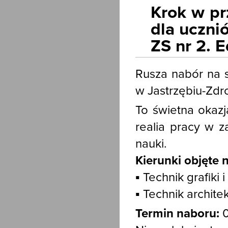
Krok w pr
dla uczni
ZS nr 2. E
Rusza nabór na 
w Jastrzębiu-Zdro
To świetna okaz
realia pracy w 
nauki.
Kierunki objęte
▪️ Technik grafiki 
▪️ Technik archite
Termin naboru:
0