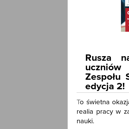
Rusza n
uczniów
Zespołu S
edycja 2!
T
o świetna okaz
realia pracy w 
nauki.