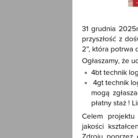
31 grudnia 2025
przyszłość z doś
2”, która potrwa 
Ogłaszamy, że uc
4bt technik lo
4gt technik log
mogą zgłaszać
płatny staż ! 
Celem projektu
jakości kształc
Zdroju poprzez 