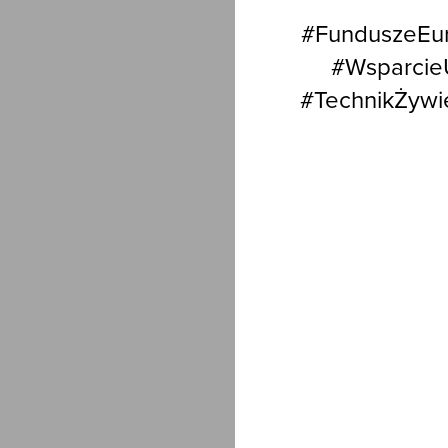
#FunduszeEur
#Wsparcie
#TechnikŻywi