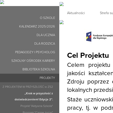
Aktualności
Strefa 
O SZKOLE
KALENDARZ 2025/2026
DLA UCZNIA
DLA RODZICA
PEDAGODZY I PSYCHOLOG
Cel Projektu
SZKOLNY OŚRODEK KARIERY
Celem projektu
BIBLIOTEKA SZKOLNA
jakości kształc
PROJEKTY
Zdroju poprzez 
Z PROJEKTEM W PRZYSZŁOŚĆ w ZS2
lokalnych przeds
„Krok w przyszłość z
Staże uczniowsk
doświadczeniem! Edycja 2”.
Projekt "Aktywna Szkoła"
pracy, tj. w pod
Program "Cenne życie"