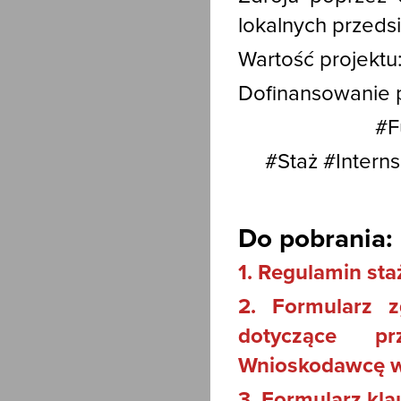
lokalnych przeds
Wartość projektu
Dofinansowanie pr
#F
#Staż #Intern
Do pobrania:
1. Regulamin st
2. Formularz z
dotyczące p
Wnioskodawcę w
3. Formularz kla