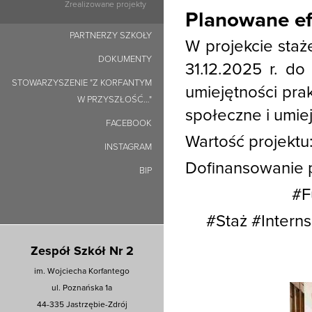
Zrealizowane projekty
Planowane ef
PARTNERZY SZKOŁY
W projekcie staż
DOKUMENTY
31.12.2025 r. do
STOWARZYSZENIE "Z KORFANTYM
umiejętności pr
W PRZYSZŁOŚĆ…"
społeczne i umi
FACEBOOK
Wartość projektu
INSTAGRAM
Dofinansowanie pr
BIP
#F
#Staż #Intern
Zespół Szkół Nr 2
im. Wojciecha Korfantego
ul. Poznańska 1a
44-335 Jastrzębie-Zdrój